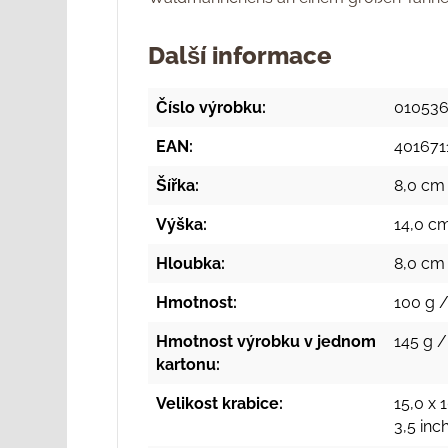
Další informace
Číslo výrobku:
01053
EAN:
401671
Šířka:
8,0 cm 
Výška:
14,0 cm
Hloubka:
8,0 cm 
Hmotnost:
100 g /
Hmotnost výrobku v jednom
145 g /
kartonu:
Velikost krabice:
15,0 x 
3,5 inc