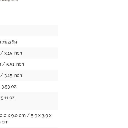
6
1015369
/ 3.15 inch
 / 5.51 inch
/ 3.15 inch
 3.53 oz.
 5.11 oz.
10,0 x 9,0 cm / 5,9 x 3,9 x
h cm