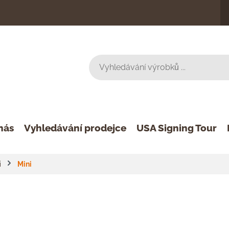
nás
Vyhledávání prodejce
USA Signing Tour
i
Mini