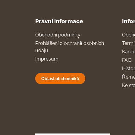
Právní informace
Info
Obchodní podmínky
Obch
Prohlášení o ochraně osobních
Termí
údajů
Karié
Impresum
FAQ
Histor
Řeme
Oblast obchodníků
Ke st