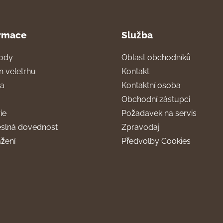
rmace
Služba
ody
Oblast obchodníků
n veletrhu
Kontakt
ra
Kontaktní osoba
Obchodní zástupci
ie
Požadavek na servis
slná dovednost
Zpravodaj
ažení
Předvolby Cookies