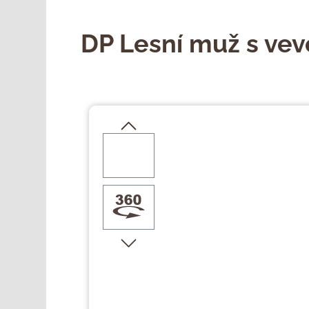
DP Lesní muž s vev
Přeskočit galerii obrázků