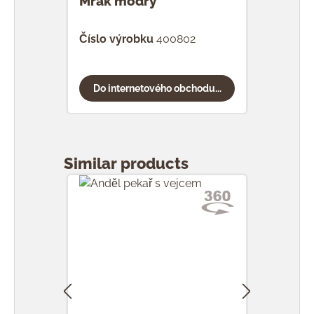
Mrak modrý
Mra
Číslo výrobku
400802
Čísl
Do internetového obchodu...
Do
Přeskočit galerii produktů
Similar products