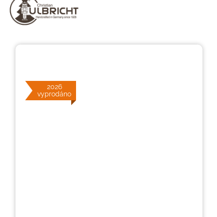
Přeskočit galerii obrázků
2026
vyprodáno