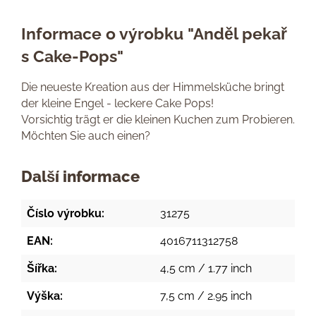
Informace o výrobku "Anděl pekař
s Cake-Pops"
Die neueste Kreation aus der Himmelsküche bringt
der kleine Engel - leckere Cake Pops!
Vorsichtig trägt er die kleinen Kuchen zum Probieren.
Möchten Sie auch einen?
Další informace
Číslo výrobku:
31275
EAN:
4016711312758
Šířka:
4,5 cm / 1.77 inch
Výška:
7,5 cm / 2.95 inch