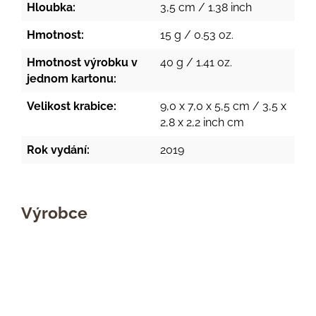
Hloubka:
3,5 cm / 1.38 inch
Hmotnost:
15 g / 0.53 oz.
Hmotnost výrobku v
40 g / 1.41 oz.
jednom kartonu:
Velikost krabice:
9,0 x 7,0 x 5,5 cm / 3,5 x
2,8 x 2,2 inch cm
Rok vydání:
2019
Výrobce