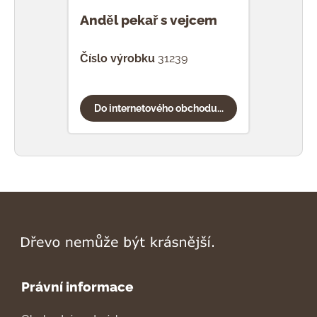
Anděl pekař s vejcem
Andě
pal
Číslo výrobku
31239
Čísl
Do internetového obchodu...
Do
Právní informace