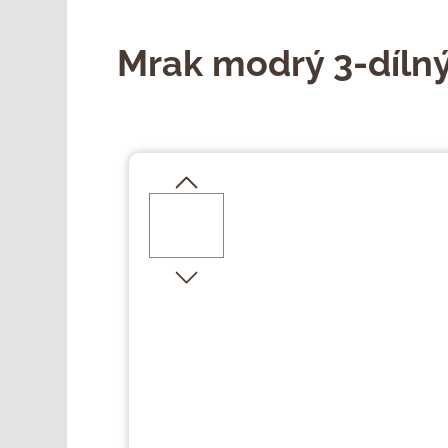
Mrak modrý 3-díln
Přeskočit galerii obrázků