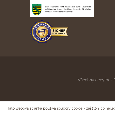
Všechny ceny bez 
Tato webová stránka používá soubory cookie k zajištění co nejle