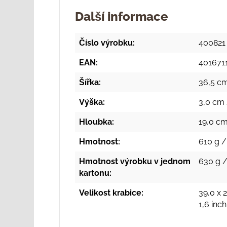
Další informace
Číslo výrobku:
400821
EAN:
401671
Šířka:
36,5 cm
Výška:
3,0 cm 
Hloubka:
19,0 cm
Hmotnost:
610 g /
Hmotnost výrobku v jednom
630 g /
kartonu:
Velikost krabice:
39,0 x 2
1,6 inc