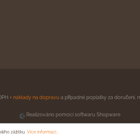
DPH +
náklady na dopravu
a případné poplatky za doručení, ne
Realizováno pomocí softwaru Shopware
pšího zážitku.
Více informací...