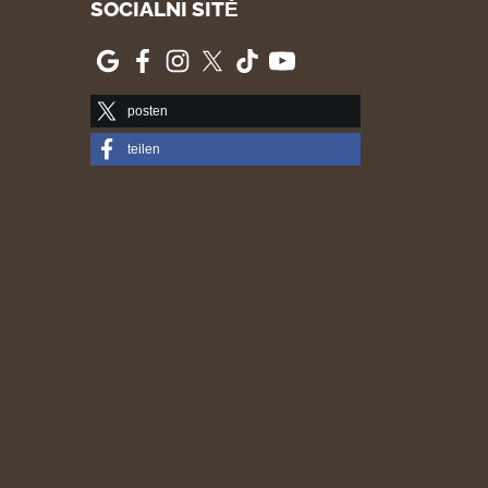
SOCIÁLNÍ SÍTĚ
posten
teilen