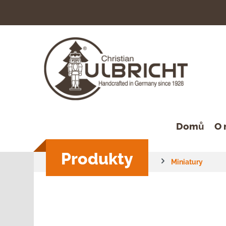
hledávání
Přeskočit na hlavní navigaci
Domů
O 
Produkty
Miniatury