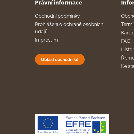
Právní informace
Info
Obchodní podmínky
Obch
Prohlášení o ochraně osobních
Termí
údajů
Karié
Impresum
FAQ
Histor
Řeme
Oblast obchodníků
Ke st