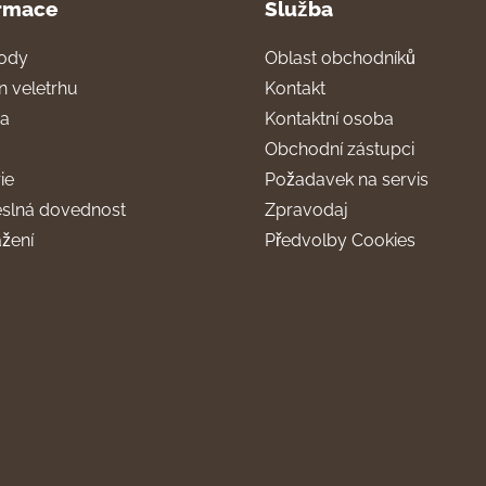
rmace
Služba
ody
Oblast obchodníků
n veletrhu
Kontakt
ra
Kontaktní osoba
Obchodní zástupci
ie
Požadavek na servis
slná dovednost
Zpravodaj
ažení
Předvolby Cookies