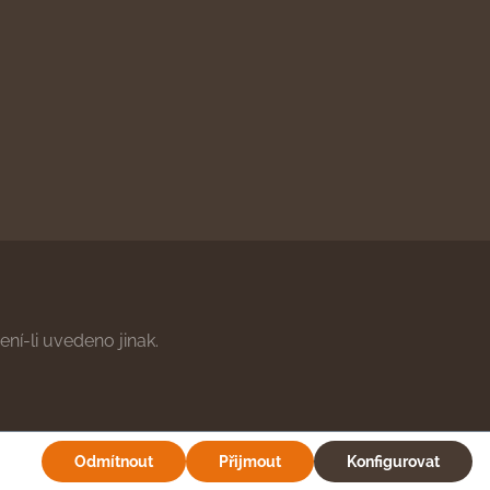
ní-li uvedeno jinak.
Odmítnout
Přijmout
Konfigurovat