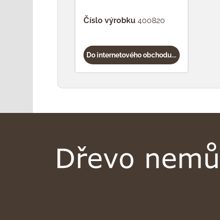
Číslo výrobku
400820
Do internetového obchodu...