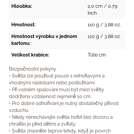
Hloubka:
2,0 cm / 0.79
inch
Hmotnost:
110 g / 3.88 oz.
Hmotnost výrobku v jednom
110 g / 3.88 oz.
kartonu:
Velikost krabice:
Tüte cm
Bezpečnostní pokyny
• Světla lze používat pouze s nehořlavými a
vhodnými nádobami nebo podložkami.
• Při volném spalování musí být mezi světly
dodržena vzdálenost nejméně 10 cm.
• Pro dobré odhořívání je nutný dostatečný přívod
vzduchu.
• Nikdy nenechávejte světla hořet bez dozoru a
chraňte je před dětmi a zvířaty.
• Světla zhasněte teprve tehdy, když je povrch