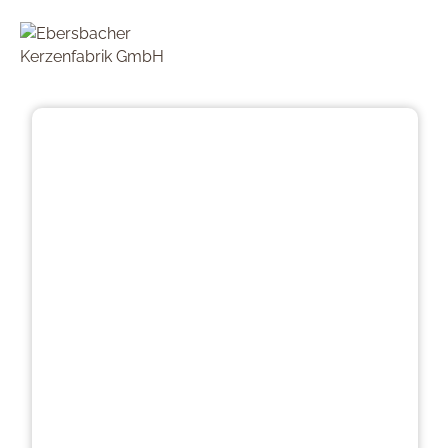
Přeskočit galerii obrázků