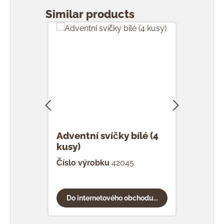
Similar products
Adventní svíčky bílé (4
Adve
kusy)
červ
Číslo výrobku
42045
Čísl
Do internetového obchodu...
Do