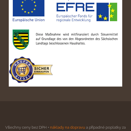
Všechny ceny bez DPH +
náklady na dopravu
a případné poplatky za