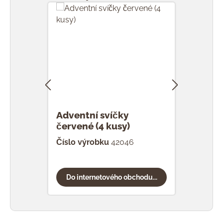
Adventní svíčky
Adve
červené (4 kusy)
medo
Číslo výrobku
42046
Čísl
Do internetového obchodu...
Do