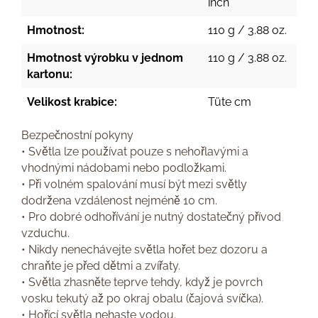
inch
Hmotnost:
110 g / 3.88 oz.
Hmotnost výrobku v jednom
110 g / 3.88 oz.
kartonu:
Velikost krabice:
Tüte cm
Bezpečnostní pokyny
• Světla lze používat pouze s nehořlavými a
vhodnými nádobami nebo podložkami.
• Při volném spalování musí být mezi světly
dodržena vzdálenost nejméně 10 cm.
• Pro dobré odhořívání je nutný dostatečný přívod
vzduchu.
• Nikdy nenechávejte světla hořet bez dozoru a
chraňte je před dětmi a zvířaty.
• Světla zhasněte teprve tehdy, když je povrch
vosku tekutý až po okraj obalu (čajová svíčka).
• Hořící světla nehaste vodou.