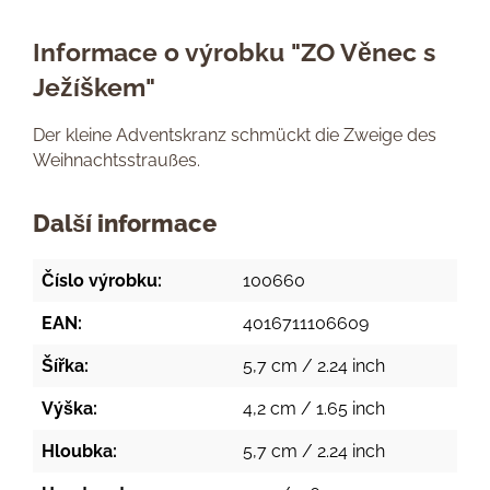
Informace o výrobku "ZO Věnec s
Ježíškem"
Der kleine Adventskranz schmückt die Zweige des
Weihnachtsstraußes.
Další informace
Číslo výrobku:
100660
EAN:
4016711106609
Šířka:
5,7 cm / 2.24 inch
Výška:
4,2 cm / 1.65 inch
Hloubka:
5,7 cm / 2.24 inch