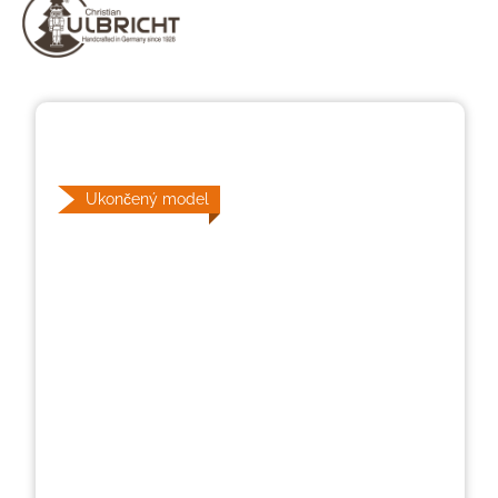
Přeskočit galerii obrázků
Ukončený model