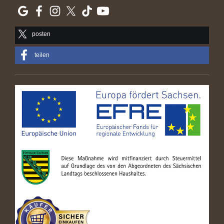
posten
teilen