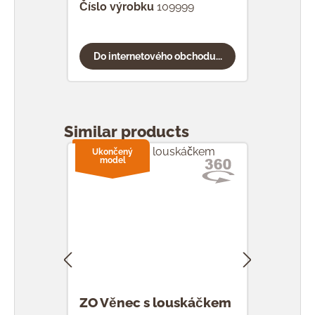
Číslo výrobku
109999
Do internetového obchodu...
Přeskočit galerii produktů
Similar products
Ukončený
Uk
model
m
ZO Věnec s louskáčkem
ZO 