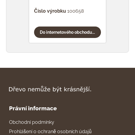
sně
Číslo výrobku
100658
Čísl
Do internetového obchodu...
Do
Právní informace
Obchodní podmínky
Prohlášení o ochraně osobních údajů