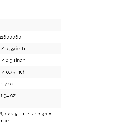
1
11600060
 / 0.59 inch
 / 0.98 inch
 / 0.79 inch
0.07 oz.
 1.94 oz.
8,0 x 2,5 cm / 7,1 x 3,1 x
ch cm