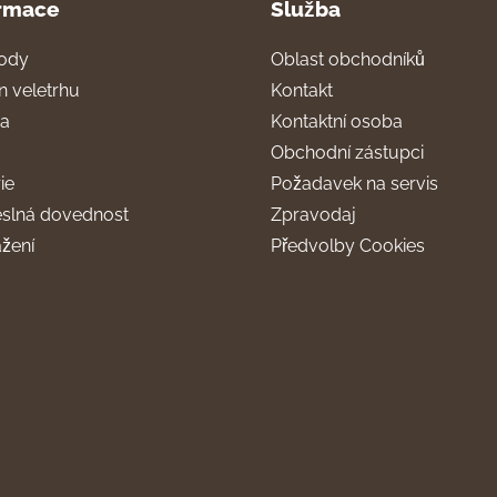
rmace
Služba
ody
Oblast obchodníků
n veletrhu
Kontakt
ra
Kontaktní osoba
Obchodní zástupci
ie
Požadavek na servis
slná dovednost
Zpravodaj
ažení
Předvolby Cookies