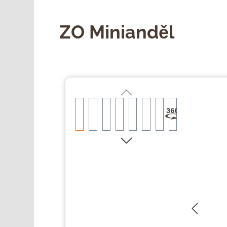
ZO Minianděl
Přeskočit galerii obrázků