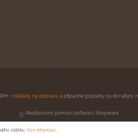
DPH +
náklady na dopravu
a případné poplatky za doručení, ne
Realizováno pomocí softwaru Shopware
pšího zážitku.
Více informací...