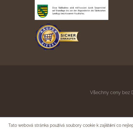
Všechny ceny bez 
Tato webová stránka používá soubory cookie k zajištění co nejle