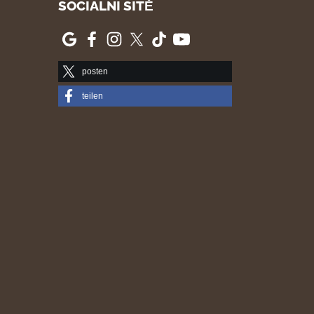
SOCIÁLNÍ SÍTĚ
posten
teilen