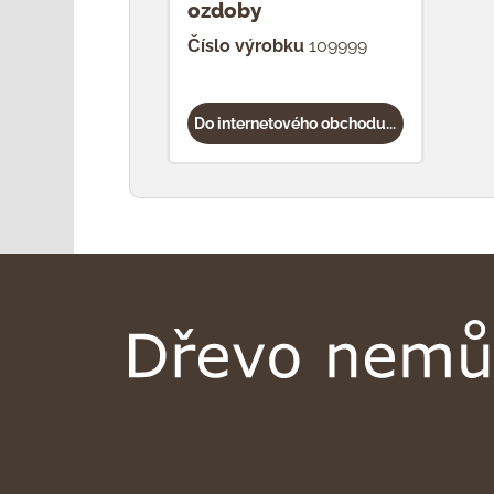
ozdoby
Číslo výrobku
109999
Do internetového obchodu...