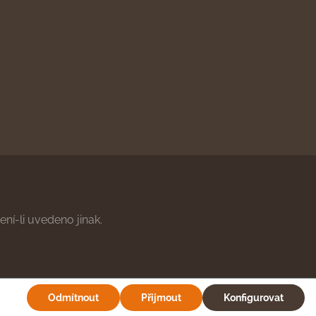
ní-li uvedeno jinak.
Odmítnout
Přijmout
Konfigurovat