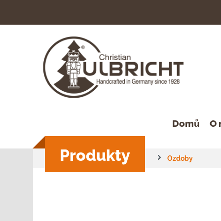
hledávání
Přeskočit na hlavní navigaci
Domů
O 
Produkty
Ozdoby