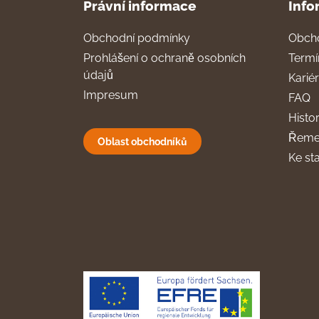
Právní informace
Info
Obchodní podmínky
Obch
Prohlášení o ochraně osobních
Termí
údajů
Karié
Impresum
FAQ
Histor
Řeme
Oblast obchodníků
Ke st