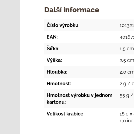
Další informace
Číslo výrobku:
10132
EAN:
40167
Šířka:
1,5 cm
Výška:
2,5 cm
Hloubka:
2,0 cm
Hmotnost:
2 g / 
Hmotnost výrobku v jednom
55 g /
kartonu:
Velikost krabice:
18,0 x 
1,0 in