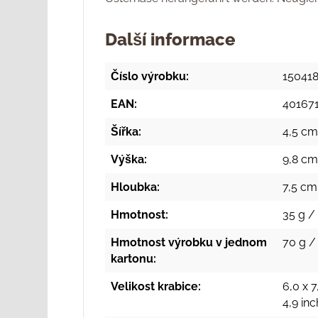
Další informace
Číslo výrobku:
15041
EAN:
401671
Šířka:
4,5 cm
Výška:
9,8 cm
Hloubka:
7,5 cm
Hmotnost:
35 g / 
Hmotnost výrobku v jednom
70 g / 
kartonu:
Velikost krabice:
6,0 x 7
4,9 in