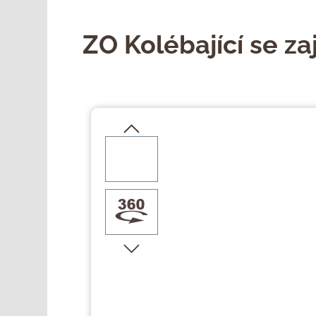
ZO Kolébající se z
Přeskočit galerii obrázků