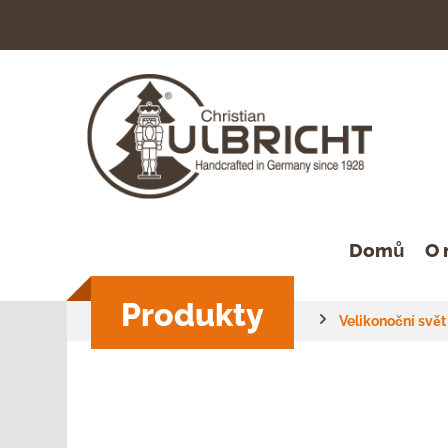
hledávání
Přeskočit na hlavní navigaci
Domů
O 
Produkty
Velikonoční svět