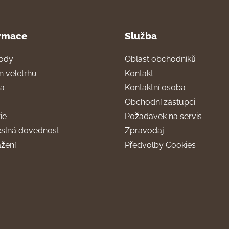
rmace
Služba
ody
Oblast obchodníků
n veletrhu
Kontakt
ra
Kontaktní osoba
Obchodní zástupci
ie
Požadavek na servis
slná dovednost
Zpravodaj
ažení
Předvolby Cookies