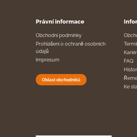
Právní informace
Info
Obchodní podmínky
Obch
Prohlášení o ochraně osobních
Termí
údajů
Karié
Impresum
FAQ
Histor
Řeme
Oblast obchodníků
Ke st