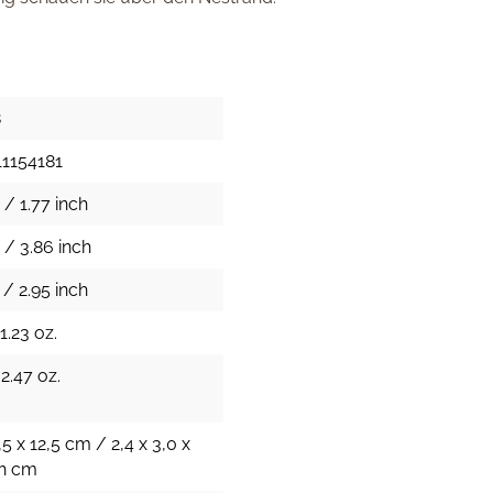
8
1154181
 / 1.77 inch
 / 3.86 inch
 / 2.95 inch
1.23 oz.
2.47 oz.
,5 x 12,5 cm / 2,4 x 3,0 x
ch cm