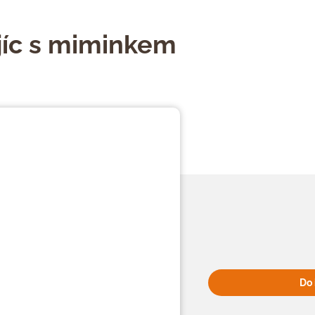
ajíc s miminkem
Do 