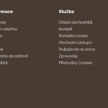
rmace
Služba
ody
Oblast obchodníků
n veletrhu
Kontakt
ra
Kontaktní osoba
Obchodní zástupci
ie
Požadavek na servis
slná dovednost
Zpravodaj
ažení
Předvolby Cookies