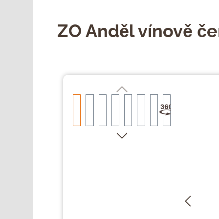
ZO Anděl vínově če
Přeskočit galerii obrázků