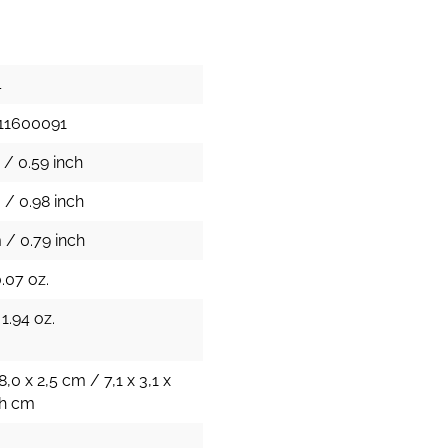
4
11600091
 / 0.59 inch
 / 0.98 inch
 / 0.79 inch
0.07 oz.
 1.94 oz.
8,0 x 2,5 cm / 7,1 x 3,1 x
ch cm