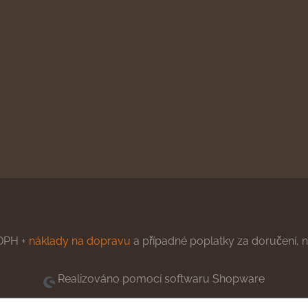
DPH +
náklady na dopravu
a případné poplatky za doručení, ne
Realizováno pomocí softwaru Shopware