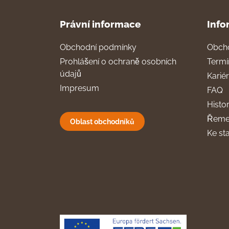
Právní informace
Info
Obchodní podmínky
Obch
Prohlášení o ochraně osobních
Termí
údajů
Karié
Impresum
FAQ
Histor
Řeme
Oblast obchodníků
Ke st