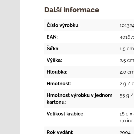
Další informace
Číslo výrobku:
10132
EAN:
40167
Šířka:
1,5 cm
Výška:
2,5 cm
Hloubka:
2,0 cm
Hmotnost:
2 g / 
Hmotnost výrobku v jednom
55 g /
kartonu:
Velikost krabice:
18,0 x 
1,0 in
Rok vydání:
2004