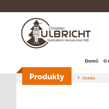
hledávání
Přeskočit na hlavní navigaci
Domů
O 
Produkty
Ozdoby