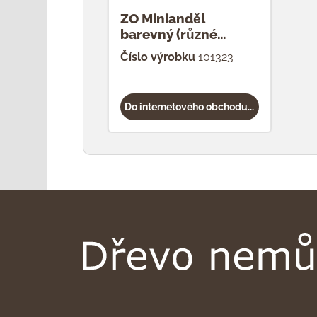
ZO Minianděl
barevný (různé
druhy)
Číslo výrobku
101323
Do internetového obchodu...