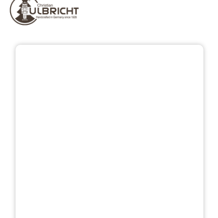
Přeskočit galerii obrázků