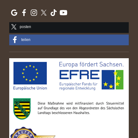
posten
teilen