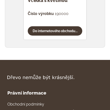
Včelka s květinou
Vče
Číslo výrobku
190000
Čísl
Do internetového obchodu...
Do
Právní informace
Obchodní podmínky