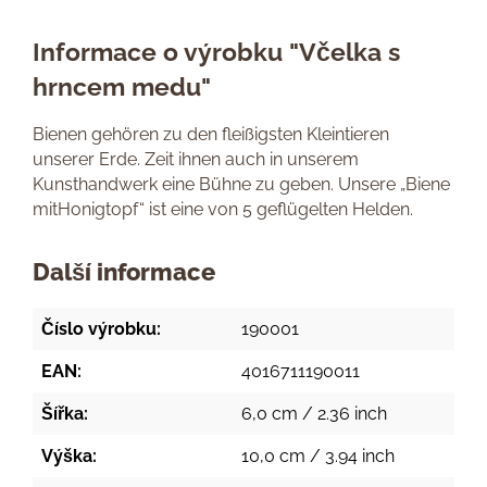
Informace o výrobku "Včelka s
hrncem medu"
Bienen gehören zu den fleißigsten Kleintieren
unserer Erde. Zeit ihnen auch in unserem
Kunsthandwerk eine Bühne zu geben. Unsere „Biene
mitHonigtopf“ ist eine von 5 geflügelten Helden.
Další informace
Číslo výrobku:
190001
EAN:
4016711190011
Šířka:
6,0 cm / 2.36 inch
Výška:
10,0 cm / 3.94 inch