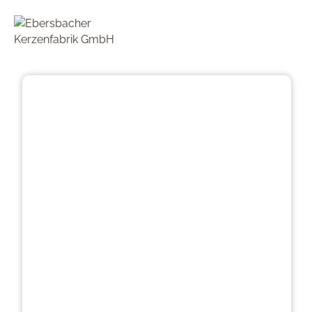
Přeskočit galerii obrázků