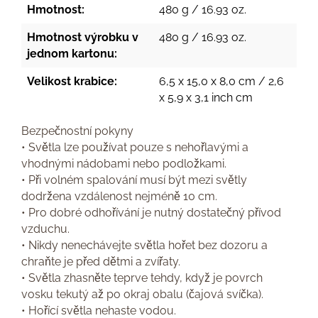
Hmotnost:
480 g / 16.93 oz.
Hmotnost výrobku v
480 g / 16.93 oz.
jednom kartonu:
Velikost krabice:
6,5 x 15,0 x 8,0 cm / 2,6
x 5,9 x 3,1 inch cm
Bezpečnostní pokyny
• Světla lze používat pouze s nehořlavými a
vhodnými nádobami nebo podložkami.
• Při volném spalování musí být mezi světly
dodržena vzdálenost nejméně 10 cm.
• Pro dobré odhořívání je nutný dostatečný přívod
vzduchu.
• Nikdy nenechávejte světla hořet bez dozoru a
chraňte je před dětmi a zvířaty.
• Světla zhasněte teprve tehdy, když je povrch
vosku tekutý až po okraj obalu (čajová svíčka).
• Hořící světla nehaste vodou.