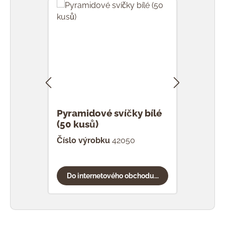
Pyramidové svíčky bílé
Pyr
(50 kusů)
červ
Číslo výrobku
42050
Čísl
Do internetového obchodu...
Do