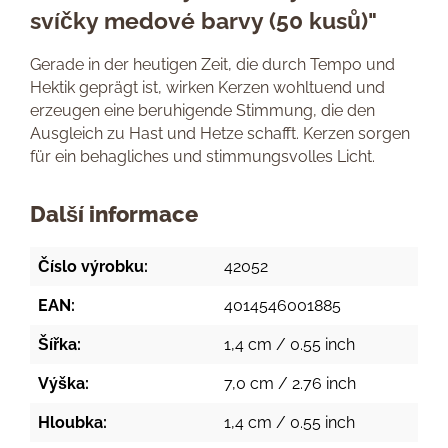
svíčky medové barvy (50 kusů)"
Gerade in der heutigen Zeit, die durch Tempo und
Hektik geprägt ist, wirken Kerzen wohltuend und
erzeugen eine beruhigende Stimmung, die den
Ausgleich zu Hast und Hetze schafft. Kerzen sorgen
für ein behagliches und stimmungsvolles Licht.
Další informace
Číslo výrobku:
42052
EAN:
4014546001885
Šířka:
1,4 cm / 0.55 inch
Výška:
7,0 cm / 2.76 inch
Hloubka:
1,4 cm / 0.55 inch