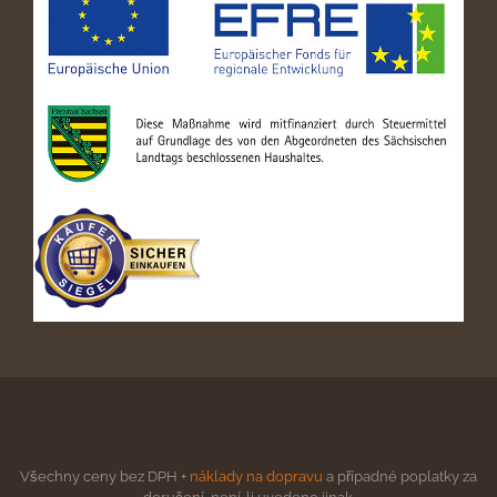
Všechny ceny bez DPH +
náklady na dopravu
a případné poplatky za