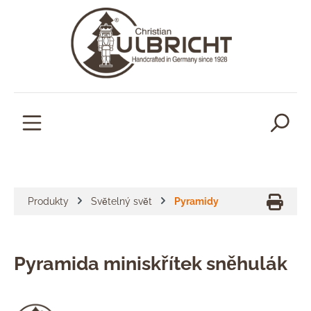
lavní obsah
Produkty
Světelný svět
Pyramidy
Pyramida miniskřítek sněhulák