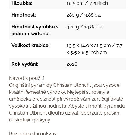
Hloubka:
18,5 cm / 7.28 inch
Hmotnost:
280 g / 9.88 oz.
Hmotnost výrobku v
420 g / 14.82 oz.
jednom kartonu:
Velikost krabice:
19,5 x 14,0 x 21,5 cm / 7,7
x 5,5 x 8,5 inch cm
Rok vydání:
2026
Návod k použití
Originální pyramidy Christian Ulbricht jsou vysoce
kvalitní řemeslné výrobky. Nejlepší suroviny a
umělecká preciznost při výrobě vám zaručují trvale
vysokou užitnou hodnotu. Abyste si mohli pyramidu
Christian Ulbricht dlouho užívat, dodržujte prosím
následující pokyny.
Bezpečnostní pokyny