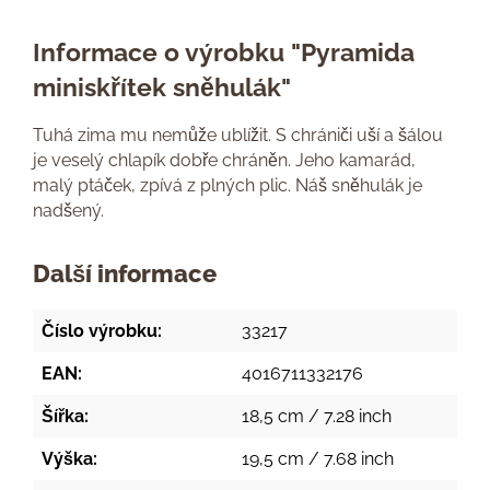
Informace o výrobku "Pyramida
miniskřítek sněhulák"
Tuhá zima mu nemůže ublížit. S chrániči uší a šálou
je veselý chlapík dobře chráněn. Jeho kamarád,
malý ptáček, zpívá z plných plic. Náš sněhulák je
nadšený.
Další informace
Číslo výrobku:
33217
EAN:
4016711332176
Šířka:
18,5 cm / 7.28 inch
Výška:
19,5 cm / 7.68 inch