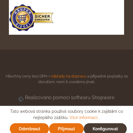
Všechny ceny bez DPH +
náklady na dopravu
a případné poplatky za
doručení, není-li uvedeno jinak.
Realizováno pomocí softwaru Shopware
Tato webová stránka používá soubory cookie k zajištění co
nejlepšího zážitku.
Více informací...
Odmítnout
Přijmout
Konfigurovat