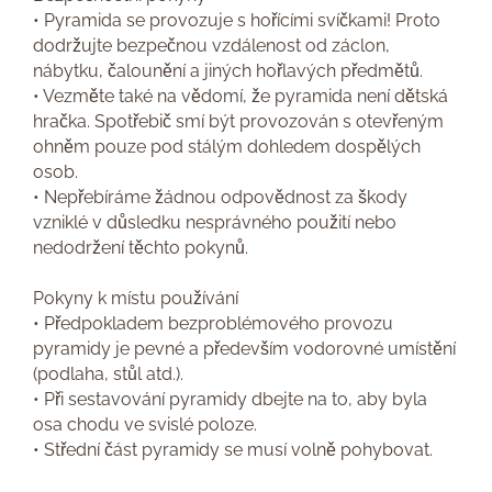
• Pyramida se provozuje s hořícími svíčkami! Proto
dodržujte bezpečnou vzdálenost od záclon,
nábytku, čalounění a jiných hořlavých předmětů.
• Vezměte také na vědomí, že pyramida není dětská
hračka. Spotřebič smí být provozován s otevřeným
ohněm pouze pod stálým dohledem dospělých
osob.
• Nepřebíráme žádnou odpovědnost za škody
vzniklé v důsledku nesprávného použití nebo
nedodržení těchto pokynů.
Pokyny k místu používání
• Předpokladem bezproblémového provozu
pyramidy je pevné a především vodorovné umístění
(podlaha, stůl atd.).
• Při sestavování pyramidy dbejte na to, aby byla
osa chodu ve svislé poloze.
• Střední část pyramidy se musí volně pohybovat.