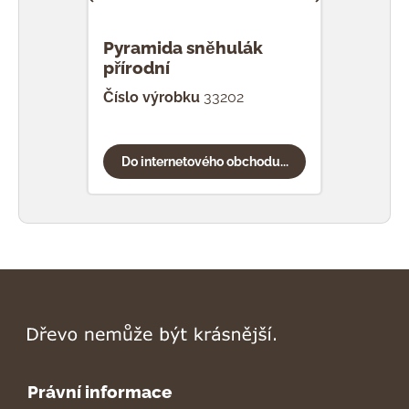
Pyramida sněhulák
Pyra
přírodní
Číslo výrobku
33202
Čísl
Do internetového obchodu...
Do
Právní informace