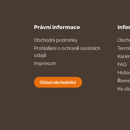
Právní informace
Info
Obchodní podmínky
Obch
Prohlášení o ochraně osobních
Termí
údajů
Karié
Impresum
FAQ
Histor
Řeme
Oblast obchodníků
Ke st