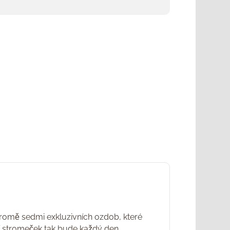
Kromě sedmi exkluzivních ozdob, které
ní stromeček tak bude každý den