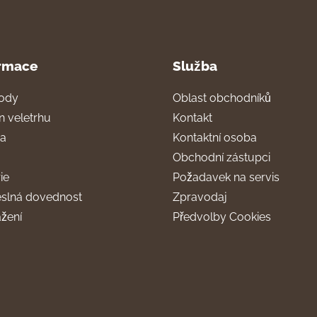
rmace
Služba
ody
Oblast obchodníků
n veletrhu
Kontakt
ra
Kontaktní osoba
Obchodní zástupci
ie
Požadavek na servis
slná dovednost
Zpravodaj
ažení
Předvolby Cookies