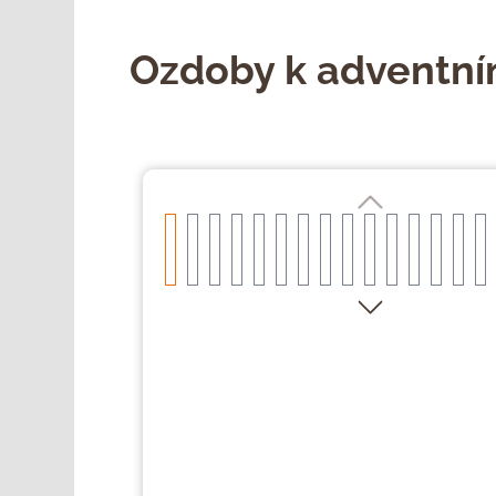
Ozdoby k adventní
Přeskočit galerii obrázků