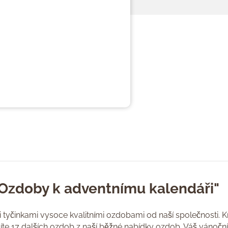
"Ozdoby k adventnímu kalendáři"
 tyčinkami vysoce kvalitními ozdobami od naší společnosti. 
ržíte 17 dalších ozdob z naší běžné nabídky ozdob. Váš vánoč