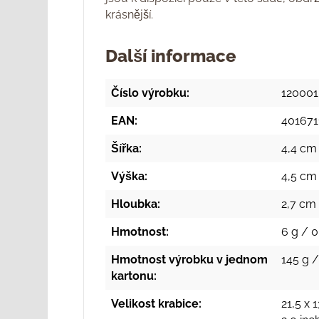
krásnější.
Další informace
Číslo výrobku:
120001
EAN:
401671
Šířka:
4,4 cm 
Výška:
4,5 cm 
Hloubka:
2,7 cm 
Hmotnost:
6 g / 0
Hmotnost výrobku v jednom
145 g /
kartonu:
Velikost krabice:
21,5 x 