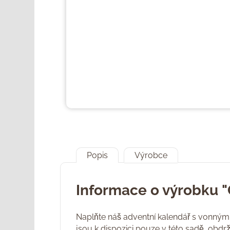
Popis
Výrobce
Informace o výrobku 
Naplňte náš adventní kalendář s vonnými
jsou k dispozici pouze v této sadě, obd