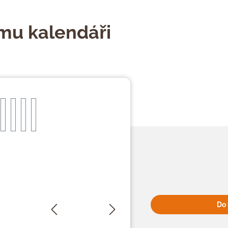
mu kalendáři
Do 