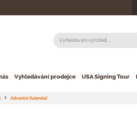
nás
Vyhledávání prodejce
USA Signing Tour
i
Adventní Kalendář