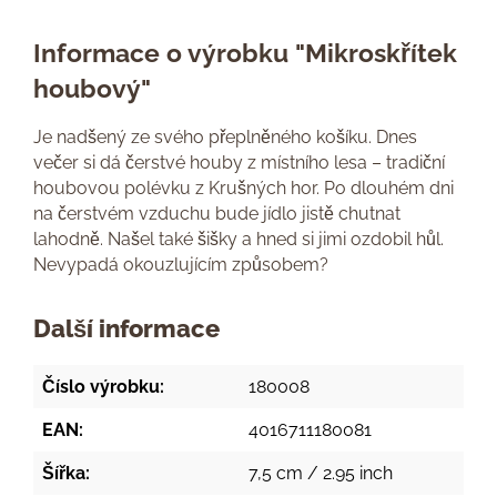
Informace o výrobku "Mikroskřítek
houbový"
Je nadšený ze svého přeplněného košíku. Dnes
večer si dá čerstvé houby z místního lesa – tradiční
houbovou polévku z Krušných hor. Po dlouhém dni
na čerstvém vzduchu bude jídlo jistě chutnat
lahodně. Našel také šišky a hned si jimi ozdobil hůl.
Nevypadá okouzlujícím způsobem?
Další informace
Číslo výrobku:
180008
EAN:
4016711180081
Šířka:
7,5 cm / 2.95 inch