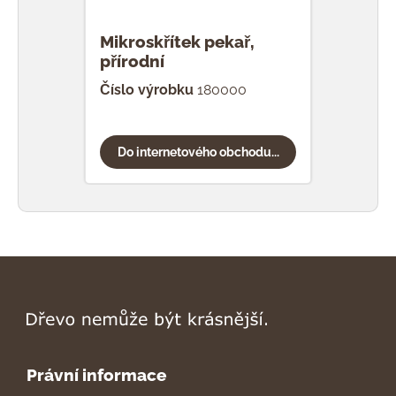
Mikroskřítek pekař,
Mik
přírodní
Číslo výrobku
180000
Čísl
Do internetového obchodu...
Do
Právní informace