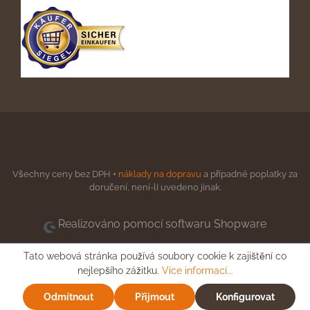
Všechny ceny bez DPH +
náklady na dopravu
a případné poplatky za
doručení, není-li uvedeno jinak.
Realizováno pomocí softwaru Shopware
Tato webová stránka používá soubory cookie k zajištění co
nejlepšího zážitku.
Více informací...
Odmítnout
Přijmout
Konfigurovat