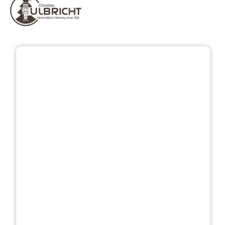
Přeskočit galerii obrázků