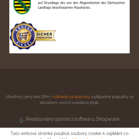
Všechny ceny bez DPH +
náklady na dopravu
a případné poplatky za
doručení, není-li uvedeno jinak.
Realizováno pomocí softwaru Shopware
Tato webová stránka používá soubory cookie k zajištění co