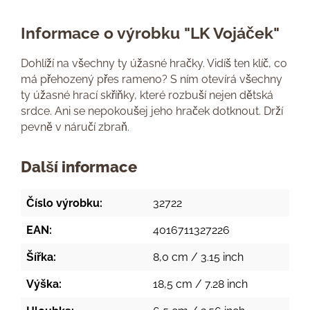
Informace o výrobku "LK Vojáček"
Dohlíží na všechny ty úžasné hračky. Vidíš ten klíč, co
má přehozený přes rameno? S ním otevírá všechny
ty úžasné hrací skříňky, které rozbuší nejen dětská
srdce. Ani se nepokoušej jeho hraček dotknout. Drží
pevně v náručí zbraň.
Další informace
Číslo výrobku:
32722
EAN:
4016711327226
Šířka:
8,0 cm / 3.15 inch
Výška:
18,5 cm / 7.28 inch