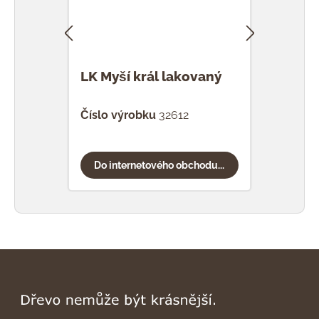
LK Myší král lakovaný
LK K
Číslo výrobku
32612
Čísl
Do internetového obchodu...
Do