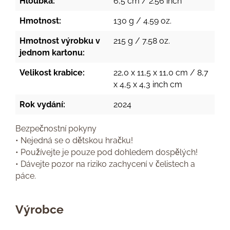
Hloubka:
6,5 cm / 2.56 inch
Hmotnost:
130 g / 4.59 oz.
Hmotnost výrobku v
215 g / 7.58 oz.
jednom kartonu:
Velikost krabice:
22,0 x 11,5 x 11,0 cm / 8,7
x 4,5 x 4,3 inch cm
Rok vydání:
2024
Bezpečnostní pokyny
• Nejedná se o dětskou hračku!
• Používejte je pouze pod dohledem dospělých!
• Dávejte pozor na riziko zachycení v čelistech a
páce.
Výrobce