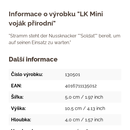
Informace o výrobku "LK Mini
voják přírodní"
"Stramm steht der Nussknacker ""Soldat"" bereit, um
auf seinen Einsatz zu warten."
Další informace
Číslo výrobku:
130501
EAN:
4016711135012
Šířka:
5,0 cm / 1.97 inch
Výška:
10,5 cm / 4.13 inch
Hloubka:
4,0 cm / 1.57 inch