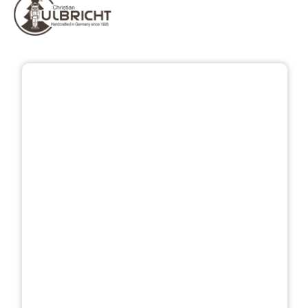
Přeskočit galerii obrázků