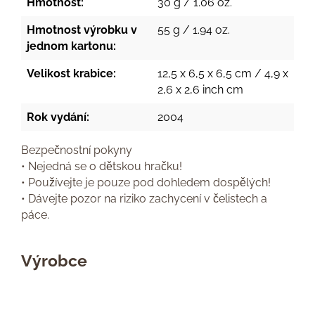
Hmotnost:
30 g / 1.06 oz.
Hmotnost výrobku v
55 g / 1.94 oz.
jednom kartonu:
Velikost krabice:
12,5 x 6,5 x 6,5 cm / 4,9 x
2,6 x 2,6 inch cm
Rok vydání:
2004
Bezpečnostní pokyny
• Nejedná se o dětskou hračku!
• Používejte je pouze pod dohledem dospělých!
• Dávejte pozor na riziko zachycení v čelistech a
páce.
Výrobce