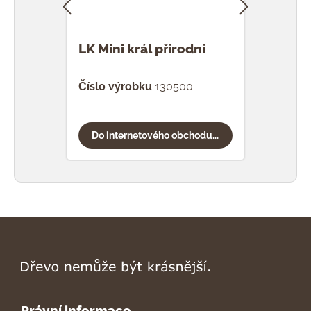
LK Mini král přírodní
LK M
Číslo výrobku
130500
Čísl
Do internetového obchodu...
Do
Právní informace