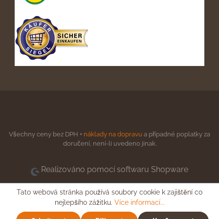
Všechny ceny bez DPH +
náklady na dopravu
a případné poplatky za
doručení, není-li uvedeno jinak.
Realizováno pomocí softwaru Shopware
Tato webová stránka používá soubory cookie k zajištění co
nejlepšího zážitku.
Více informací...