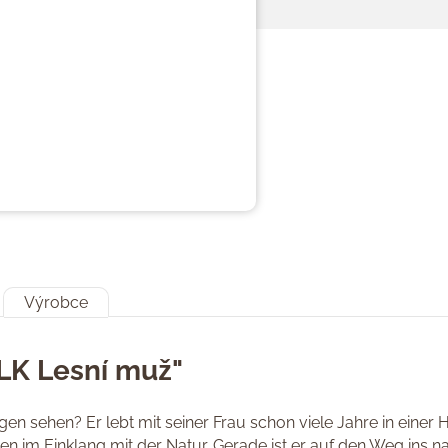
Výrobce
LK Lesní muž"
en sehen? Er lebt mit seiner Frau schon viele Jahre in einer 
en im Einklang mit der Natur. Gerade ist er auf den Weg ins n