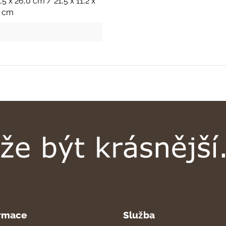
,5 x 26,0 cm / 21,5 x 11,2 x
h cm
rmace
Služba