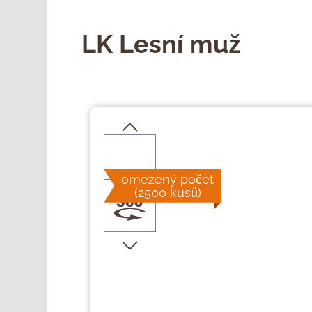
LK Lesní muž
Přeskočit galerii obrázků
omezený počet
(2500 kusů)