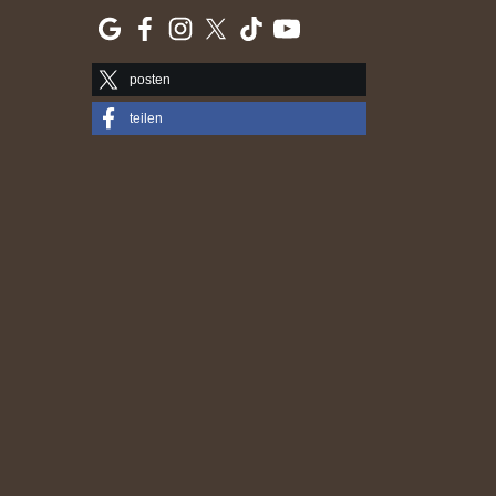
posten
teilen