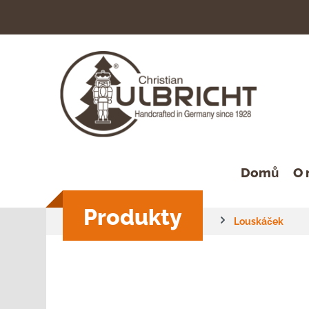
hledávání
Přeskočit na hlavní navigaci
Domů
O 
Produkty
Louskáček