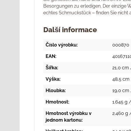
Besorgungen zu erledigen. Der einzige We
echtes Schmuckstück – finden Sie nicht
Další informace
Číslo výrobku:
000870
EAN:
4016711
Šířka:
21,0 cm 
Výška:
48,5 cm 
Hloubka:
19,0 cm 
Hmotnost:
1.645 g 
Hmotnost výrobku v
2.460 g 
jednom kartonu: