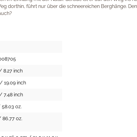
g dorthin, führt nur über die schneereichen Berghänge. Den S
 auch?
008705
/ 8.27 inch
/ 19.09 inch
/ 7.48 inch
/ 58.03 oz.
/ 86.77 oz.