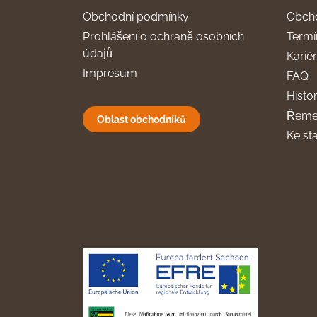
Obchodní podmínky
Obch
Prohlášení o ochraně osobních
Termí
údajů
Karié
Impresum
FAQ
Histor
Řeme
Oblast obchodníků
Ke st