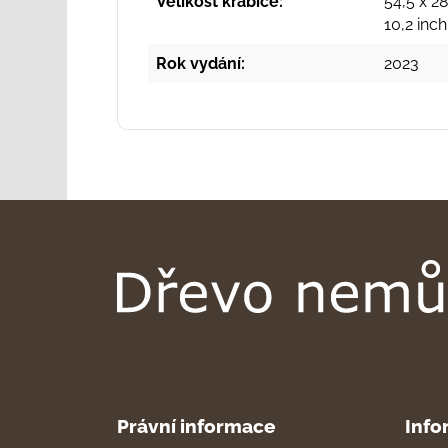
Velikost krabice:
54,5 x 28
10,2 inc
Rok vydání:
2023
Právní informace
Info