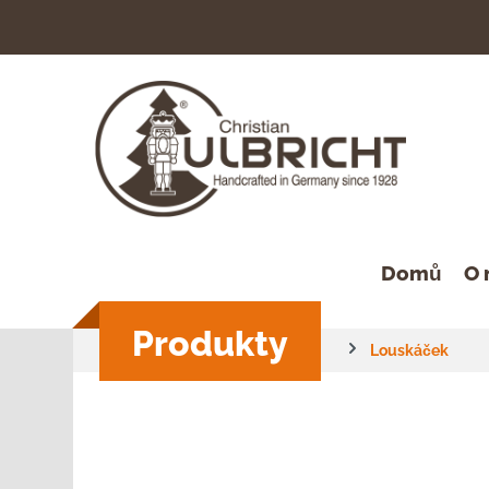
hledávání
Přeskočit na hlavní navigaci
Domů
O 
Produkty
Louskáček