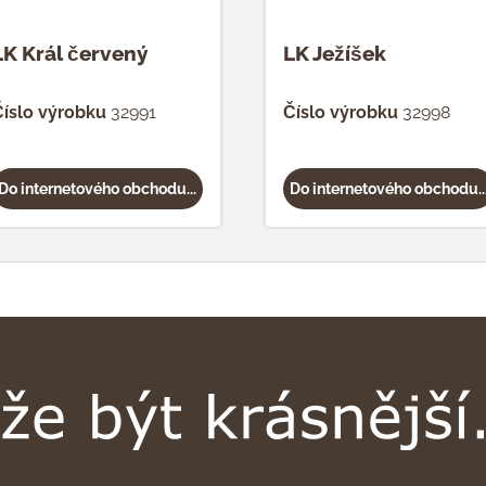
LK Král červený
LK Ježíšek
íslo výrobku
32991
Číslo výrobku
32998
Do internetového obchodu...
Do internetového obchodu..