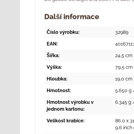
Další informace
Číslo výrobku:
32989
EAN:
4016711
Šířka:
24,5 cm 
Výška:
79,5 cm 
Hloubka:
19,0 cm 
Hmotnost:
5.650 g 
Hmotnost výrobku v
6.345 g 
jednom kartonu:
Velikost krabice:
86,0 x 31
9,6 inch