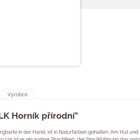
Výrobce
LK Horník přírodní"
barte in der Hand, ist in Naturfarben gehalten. Am Hut und 
0 cm ist er ein wahrer Prachtkerl, der Ihre Wohnung das ganz