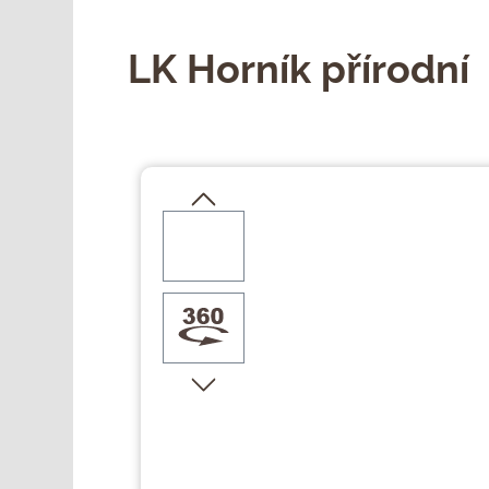
LK Horník přírodní
Přeskočit galerii obrázků