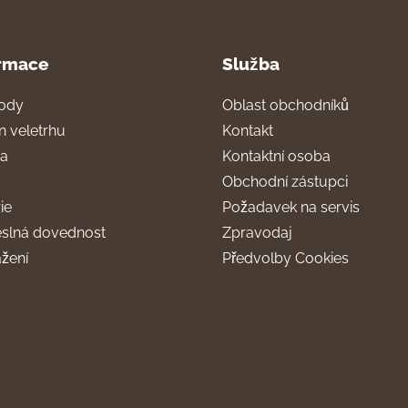
rmace
Služba
ody
Oblast obchodníků
n veletrhu
Kontakt
ra
Kontaktní osoba
Obchodní zástupci
ie
Požadavek na servis
slná dovednost
Zpravodaj
ažení
Předvolby Cookies