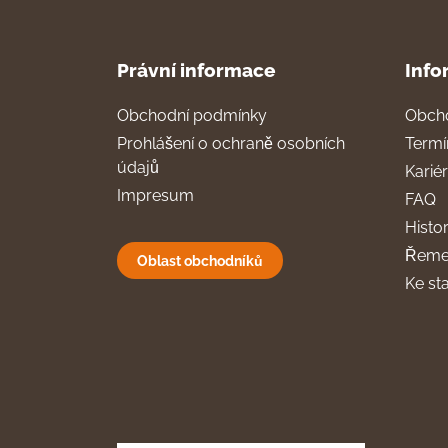
Právní informace
Info
Obchodní podmínky
Obch
Prohlášení o ochraně osobních
Termí
údajů
Karié
Impresum
FAQ
Histor
Řeme
Oblast obchodníků
Ke st