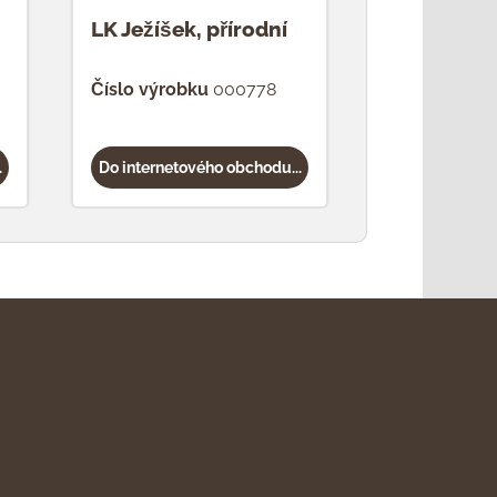
LK Ježíšek, přírodní
LK Lesní 
přírodní
Číslo výrobku
000778
Číslo výrob
.
Do internetového obchodu...
Do internetov