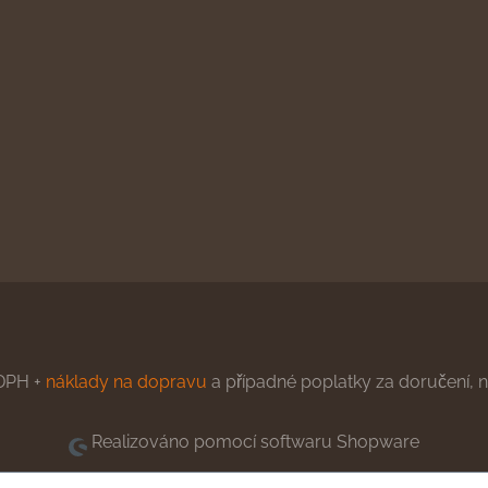
DPH +
náklady na dopravu
a případné poplatky za doručení, ne
Realizováno pomocí softwaru Shopware