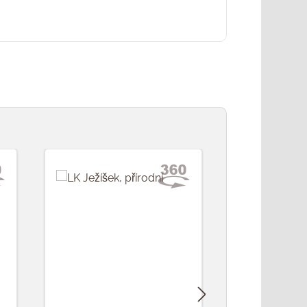
Ukončený
model