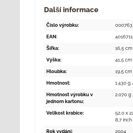
Další informace
Číslo výrobku:
000763
EAN:
401671
Šířka:
16,5 cm 
Výška:
41,5 cm 
Hloubka:
19,5 cm 
Hmotnost:
1.430 g 
Hmotnost výrobku v
2.070 g 
jednom kartonu:
Velikost krabice:
52,0 x 2
8,7 inc
Rok vydání:
2004