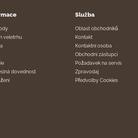
rmace
Služba
ody
Oblast obchodníků
n veletrhu
Kontakt
ra
Kontaktní osoba
Obchodní zástupci
ie
Požadavek na servis
slná dovednost
Zpravodaj
ažení
Předvolby Cookies