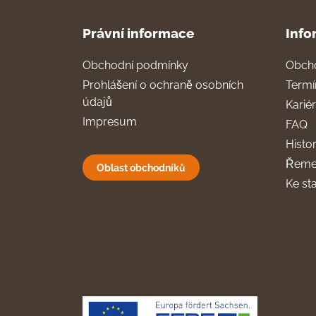
Právní informace
Info
Obchodní podmínky
Obch
Prohlášení o ochraně osobních
Termí
údajů
Karié
Impresum
FAQ
Histor
Řeme
Oblast obchodníků
Ke st