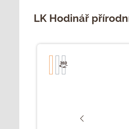
LK Hodinář přírodn
Přeskočit galerii obrázků