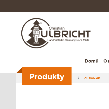
hledávání
Přeskočit na hlavní navigaci
Domů
O 
Produkty
Louskáček