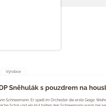
Výrobce
DP Sněhulák s pouzdrem na housl
n Schneemann. Er spielt im Orchester die erste Geige. Wei
eiche Schal und ein Hut halten den Schneemann warm bei sein