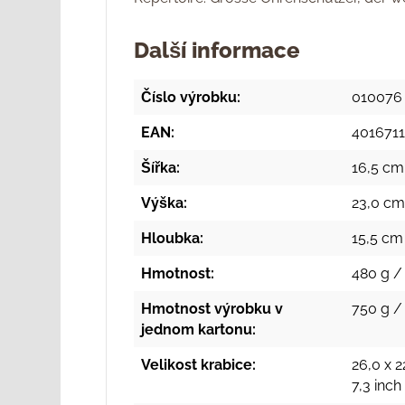
Další informace
Číslo výrobku:
010076
EAN:
401671
Šířka:
16,5 cm
Výška:
23,0 cm
Hloubka:
15,5 cm 
Hmotnost:
480 g / 
Hmotnost výrobku v
750 g /
jednom kartonu:
Velikost krabice:
26,0 x 2
7,3 inc