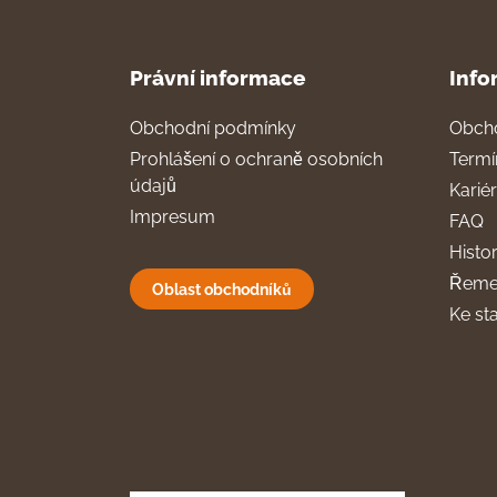
Právní informace
Info
Obchodní podmínky
Obch
Prohlášení o ochraně osobních
Termí
údajů
Karié
Impresum
FAQ
Histor
Řeme
Oblast obchodníků
Ke st