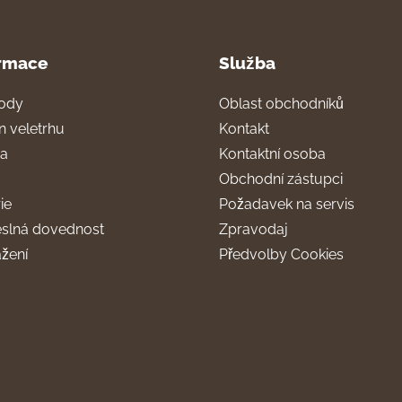
rmace
Služba
ody
Oblast obchodníků
n veletrhu
Kontakt
ra
Kontaktní osoba
Obchodní zástupci
ie
Požadavek na servis
slná dovednost
Zpravodaj
ažení
Předvolby Cookies