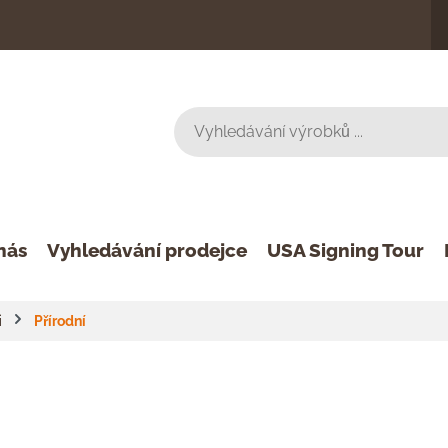
nás
Vyhledávání prodejce
USA Signing Tour
i
Přírodní