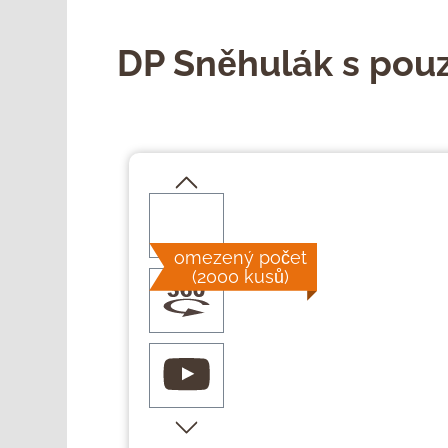
DP Sněhulák s pouz
Přeskočit galerii obrázků
omezený počet
(2000 kusů)