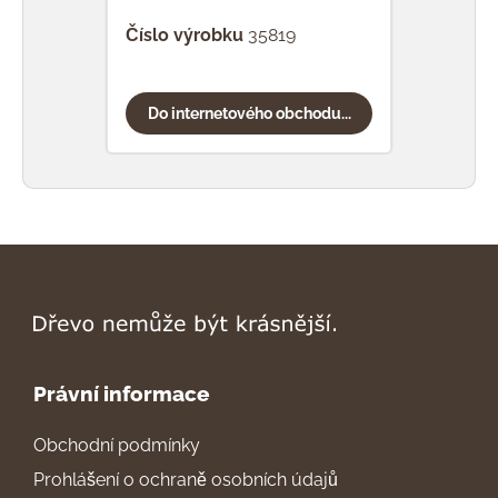
Číslo výrobku
35819
Čísl
Do internetového obchodu...
Do
Právní informace
Obchodní podmínky
Prohlášení o ochraně osobních údajů