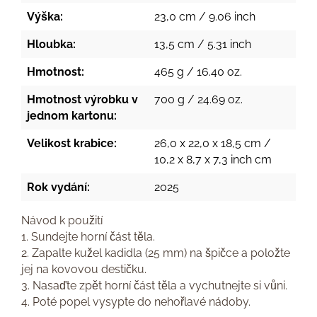
Výška:
23,0 cm / 9.06 inch
Hloubka:
13,5 cm / 5.31 inch
Hmotnost:
465 g / 16.40 oz.
Hmotnost výrobku v
700 g / 24.69 oz.
jednom kartonu:
Velikost krabice:
26,0 x 22,0 x 18,5 cm /
10,2 x 8,7 x 7,3 inch cm
Rok vydání:
2025
Návod k použití
1. Sundejte horní část těla.
2. Zapalte kužel kadidla (25 mm) na špičce a položte
jej na kovovou destičku.
3. Nasaďte zpět horní část těla a vychutnejte si vůni.
4. Poté popel vysypte do nehořlavé nádoby.