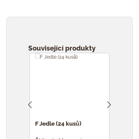
Přeskočit galerii produktů
Související produkty
F Jedle (24 kusů)
F Ka