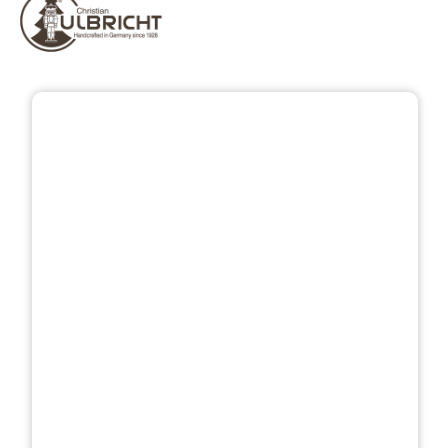
Přeskočit galerii obrázků