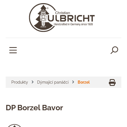
lavní obsah
Produkty
Dýmající panáčci
Borzel
DP Borzel Bavor