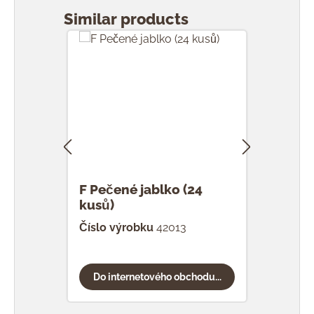
Similar products
F Pečené jablko (24
F Je
kusů)
Číslo výrobku
42013
Čísl
Do internetového obchodu...
Do