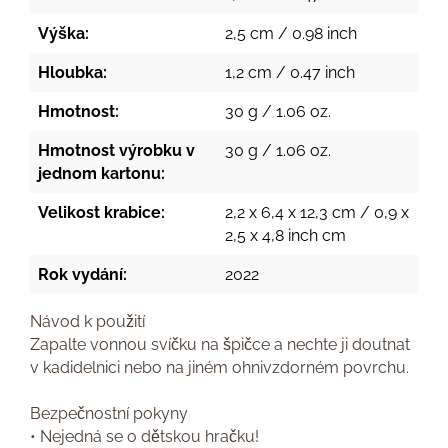
Výška:
2,5 cm / 0.98 inch
Hloubka:
1,2 cm / 0.47 inch
Hmotnost:
30 g / 1.06 oz.
Hmotnost výrobku v
30 g / 1.06 oz.
jednom kartonu:
Velikost krabice:
2,2 x 6,4 x 12,3 cm / 0,9 x
2,5 x 4,8 inch cm
Rok vydání:
2022
Návod k použití
Zapalte vonnou svíčku na špičce a nechte ji doutnat
v kadidelnici nebo na jiném ohnivzdorném povrchu.
Bezpečnostní pokyny
• Nejedná se o dětskou hračku!