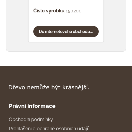
Číslo výrobku
150200
Čísl
Do internetového obchodu...
Do
Právní informace
Obchodní podmínky
Prohlášení o ochraně osobních údajů