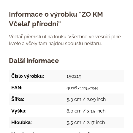
Informace o výrobku "ZO KM
Včelař přírodní"
Včelař přemístí úl na louku. Všechno ve vesnici plně
kvete a včely tam najdou spoustu nektaru.
Další informace
Číslo výrobku:
150219
EAN:
4016711152194
Šířka:
5,3 cm / 2.09 inch
Výška:
8,0 cm / 3.15 inch
Hloubka:
5,5 cm / 2.17 inch