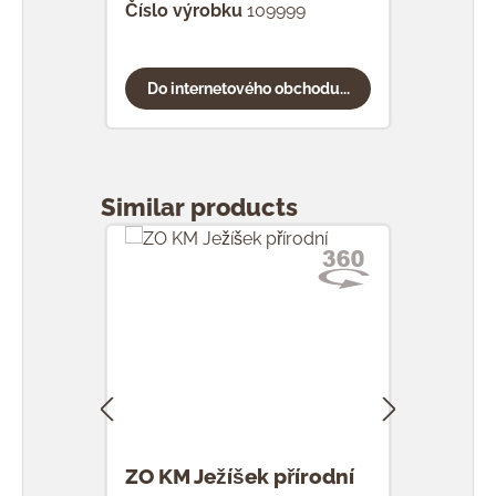
Číslo výrobku
109999
Do internetového obchodu...
Přeskočit galerii produktů
Similar products
ZO KM Ježíšek přírodní
ZO K