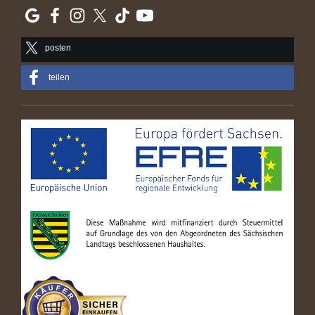
posten
teilen