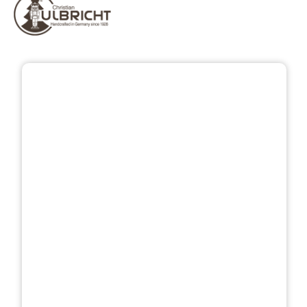
Přeskočit galerii obrázků