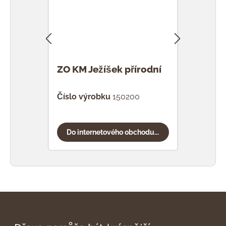
ZO KM Ježíšek přírodní
ZO K
Číslo výrobku
150200
Čísl
Do internetového obchodu...
Do