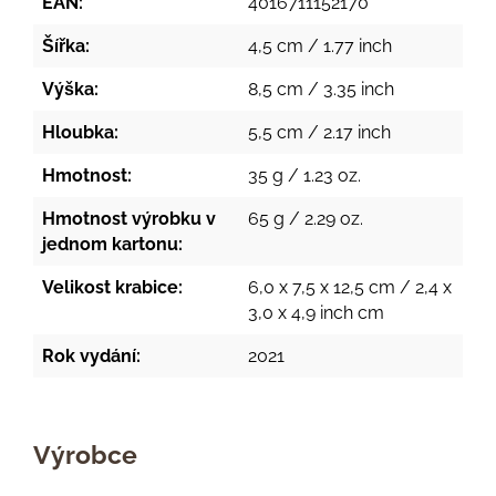
EAN:
4016711152170
Šířka:
4,5 cm / 1.77 inch
Výška:
8,5 cm / 3.35 inch
Hloubka:
5,5 cm / 2.17 inch
Hmotnost:
35 g / 1.23 oz.
Hmotnost výrobku v
65 g / 2.29 oz.
jednom kartonu:
Velikost krabice:
6,0 x 7,5 x 12,5 cm / 2,4 x
3,0 x 4,9 inch cm
Rok vydání:
2021
Výrobce