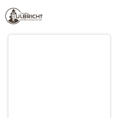
Přeskočit galerii obrázků