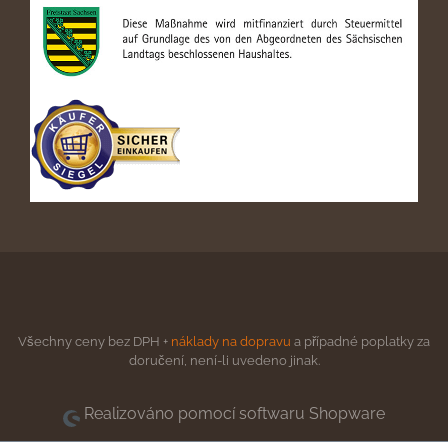
Všechny ceny bez DPH +
náklady na dopravu
a případné poplatky za
doručení, není-li uvedeno jinak.
Realizováno pomocí softwaru Shopware