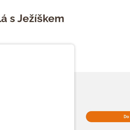
lá s Ježíškem
Do 