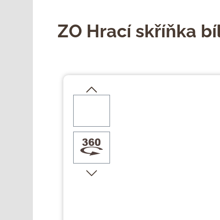
ZO Hrací skříňka bí
Přeskočit galerii obrázků