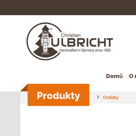
hledávání
Přeskočit na hlavní navigaci
Domů
O 
Produkty
Ozdoby