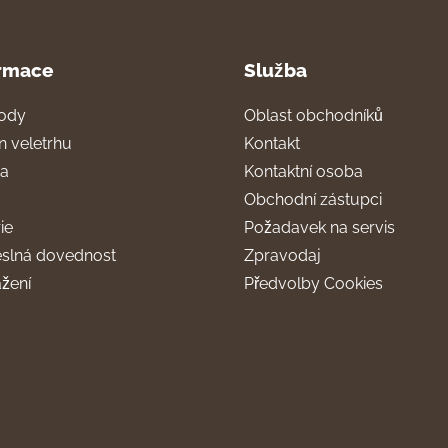
rmace
Služba
ody
Oblast obchodníků
n veletrhu
Kontakt
ra
Kontaktní osoba
Obchodní zástupci
ie
Požadavek na servis
slná dovednost
Zpravodaj
ažení
Předvolby Cookies