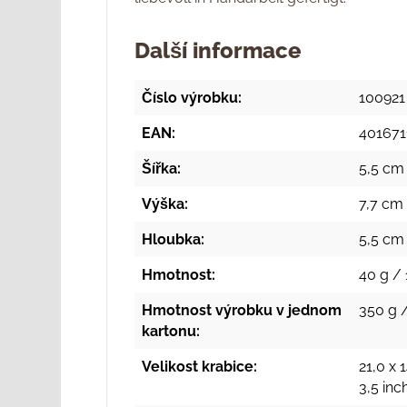
Další informace
Číslo výrobku:
100921
EAN:
401671
Šířka:
5,5 cm 
Výška:
7,7 cm 
Hloubka:
5,5 cm 
Hmotnost:
40 g / 
Hmotnost výrobku v jednom
350 g /
kartonu:
Velikost krabice:
21,0 x 
3,5 in