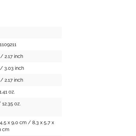
1109211
/ 2.17 inch
/ 3.03 inch
/ 2.17 inch
1.41 oz.
 12.35 oz.
14,5 x 9,0 cm / 8,3 x 5,7 x
ch cm