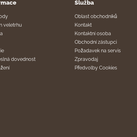
rmace
Služba
ody
Oblast obchodníků
n veletrhu
Kontakt
ra
Kontaktní osoba
Obchodní zástupci
ie
Požadavek na servis
slná dovednost
Zpravodaj
ažení
Předvolby Cookies