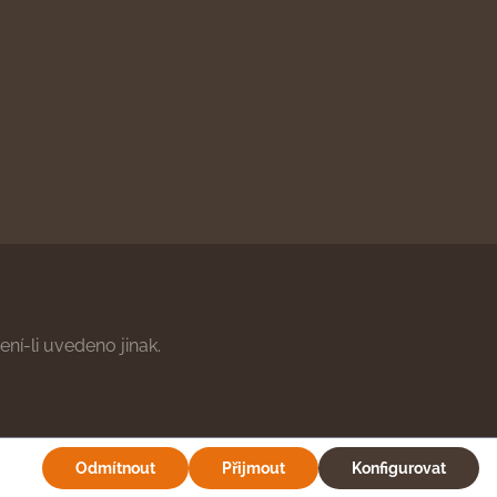
ní-li uvedeno jinak.
Odmítnout
Přijmout
Konfigurovat