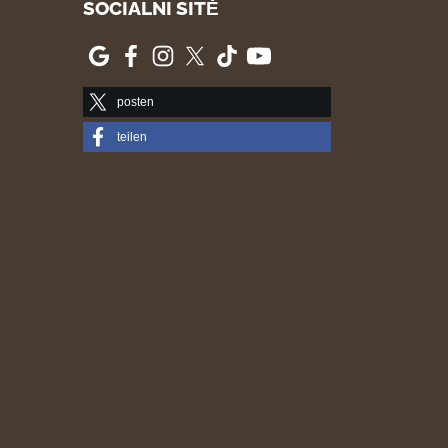
SOCIÁLNÍ SÍTĚ
posten
teilen