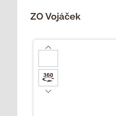
ZO Vojáček
Přeskočit galerii obrázků