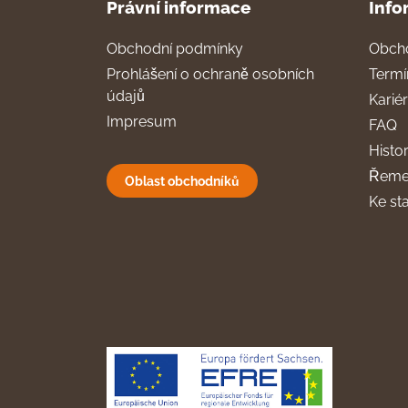
Právní informace
Info
Obchodní podmínky
Obch
Prohlášení o ochraně osobních
Termí
údajů
Karié
Impresum
FAQ
Histor
Řeme
Oblast obchodníků
Ke st