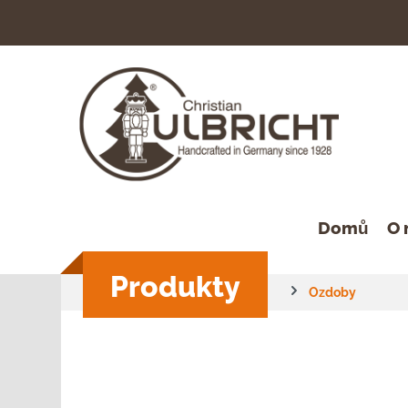
hledávání
Přeskočit na hlavní navigaci
Domů
O 
Produkty
Ozdoby