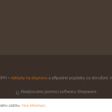
DPH +
náklady na dopravu
a případné poplatky za doručení, ne
Realizováno pomocí softwaru Shopware
pšího zážitku.
Více informací...