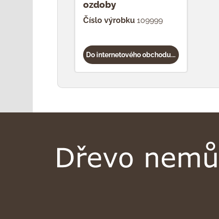
ozdoby
Číslo výrobku
109999
Do internetového obchodu...