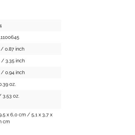
4
11100645
 / 0.87 inch
 / 3.35 inch
 / 0.94 inch
0.39 oz.
/ 3.53 oz.
9,5 x 6,0 cm / 5,1 x 3,7 x
ch cm