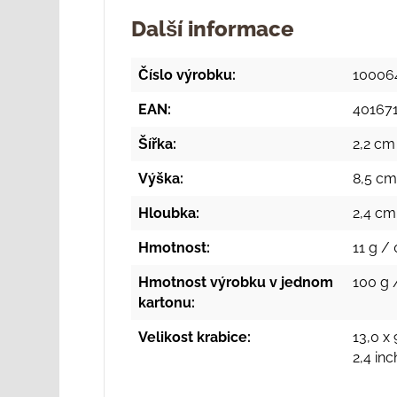
Další informace
Číslo výrobku:
10006
EAN:
40167
Šířka:
2,2 cm
Výška:
8,5 cm
Hloubka:
2,4 cm
Hmotnost:
11 g / 
Hmotnost výrobku v jednom
100 g 
kartonu:
Velikost krabice:
13,0 x 
2,4 in