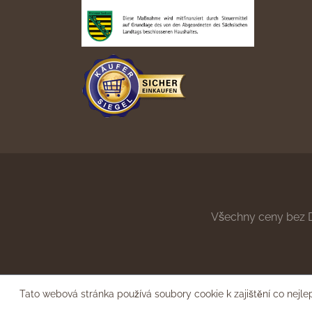
Všechny ceny bez 
Tato webová stránka používá soubory cookie k zajištění co nejle