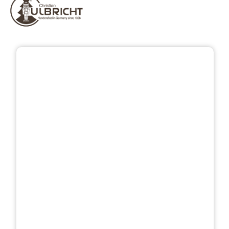
Přeskočit galerii obrázků