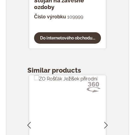
Stojan na závěsné
ozdoby
Číslo výrobku
109999
Do internetového obchodu...
Přeskočit galerii produktů
Similar products