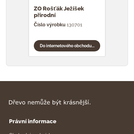
ZO Rošťák Ježíšek
ZO R
přírodní
luce
Číslo výrobku
130701
Čísl
Do internetového obchodu...
Do
Právní informace