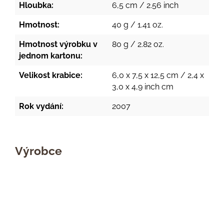
Hloubka:
6,5 cm / 2.56 inch
Hmotnost:
40 g / 1.41 oz.
Hmotnost výrobku v
80 g / 2.82 oz.
jednom kartonu:
Velikost krabice:
6,0 x 7,5 x 12,5 cm / 2,4 x
3,0 x 4,9 inch cm
Rok vydání:
2007
Výrobce