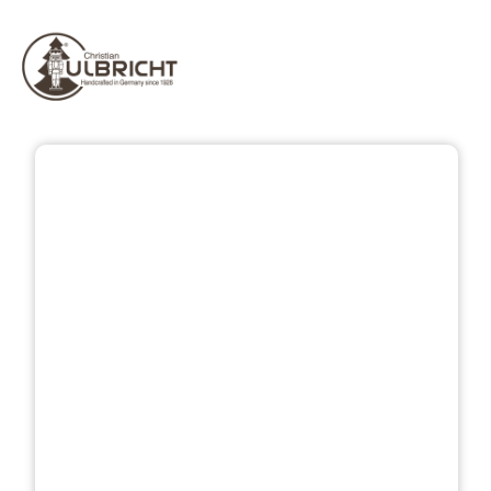
Přeskočit galerii obrázků