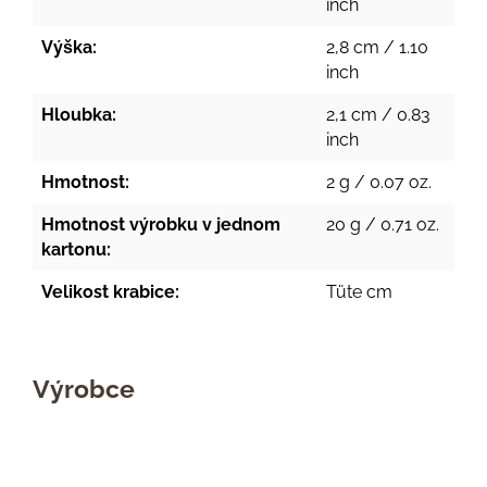
inch
Výška:
2,8 cm / 1.10
inch
Hloubka:
2,1 cm / 0.83
inch
Hmotnost:
2 g / 0.07 oz.
Hmotnost výrobku v jednom
20 g / 0.71 oz.
kartonu:
Velikost krabice:
Tüte cm
Výrobce