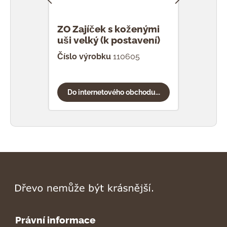
ZO Zajíček s koženými
ZO Z
uši velký (k postavení)
uši 
Číslo výrobku
110605
Čísl
Do internetového obchodu...
Do
Právní informace