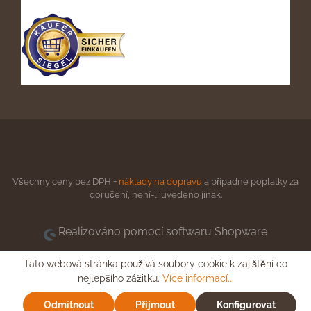
Všechny ceny bez DPH +
náklady na dopravu
a případné poplatky za
doručení, není-li uvedeno jinak.
Realizováno pomocí softwaru Shopware
Tato webová stránka používá soubory cookie k zajištění co
nejlepšího zážitku.
Více informací...
Odmítnout
Přijmout
Konfigurovat