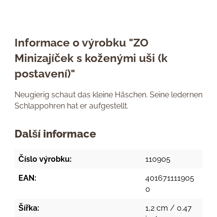
Informace o výrobku "ZO
Minizajíček s koženými uši (k
postavení)"
Neugierig schaut das kleine Häschen. Seine ledernen
Schlappohren hat er aufgestellt.
Další informace
Číslo výrobku:
110905
EAN:
401671111905
0
Šířka:
1,2 cm / 0.47