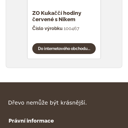
ZO Kukaččí hodiny
ZO 
červené s Nikem
hně
Číslo výrobku
100467
Čísl
Do internetového obchodu...
Do
Právní informace