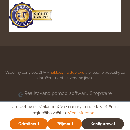
Všechny ceny bez DPH +
náklady na dopravu
a případné poplatky za
doručení, není-li uvedeno jinak.
Realizováno pomocí softwaru Shopware
Tato webová stránka používá soubory cookie k zajištění co
nejlepšího zážitku.
Více informací...
Odmítnout
Přijmout
Konfigurovat