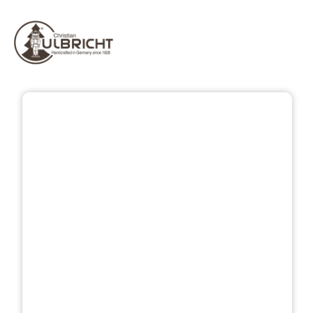
Přeskočit galerii obrázků