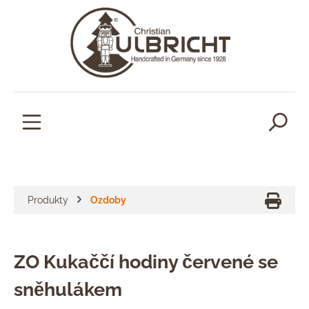
lavní obsah
Produkty
Ozdoby
ZO Kukaččí hodiny červené se
sněhulákem