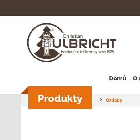
hledávání
Přeskočit na hlavní navigaci
Domů
O 
Produkty
Ozdoby