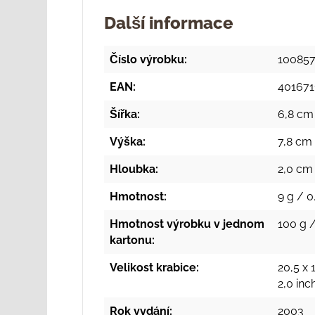
Další informace
Číslo výrobku:
10085
EAN:
401671
Šířka:
6,8 cm 
Výška:
7,8 cm 
Hloubka:
2,0 cm 
Hmotnost:
9 g / 0
Hmotnost výrobku v jednom
100 g /
kartonu:
Velikost krabice:
20,5 x 
2,0 in
Rok vydání:
2003