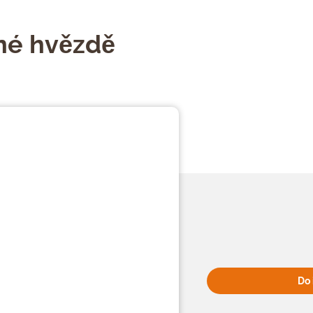
né hvězdě
Do 