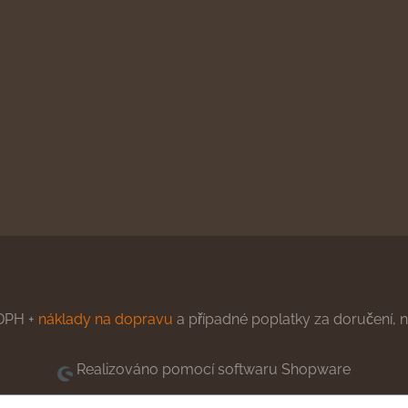
DPH +
náklady na dopravu
a případné poplatky za doručení, ne
Realizováno pomocí softwaru Shopware