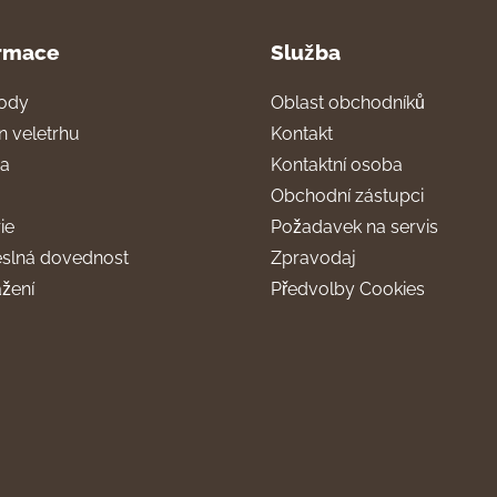
rmace
Služba
ody
Oblast obchodníků
n veletrhu
Kontakt
ra
Kontaktní osoba
Obchodní zástupci
ie
Požadavek na servis
slná dovednost
Zpravodaj
ažení
Předvolby Cookies