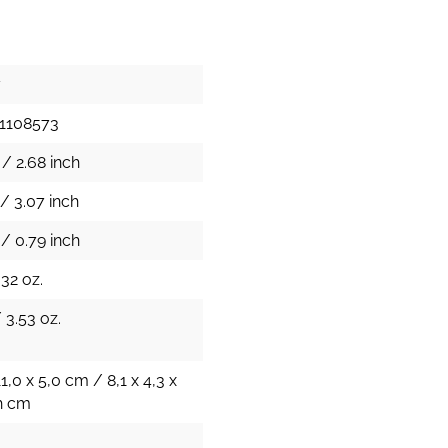
7
1108573
/ 2.68 inch
/ 3.07 inch
/ 0.79 inch
.32 oz.
 3.53 oz.
11,0 x 5,0 cm / 8,1 x 4,3 x
ch cm