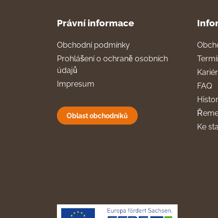
Právní informace
Info
Obchodní podmínky
Obch
Prohlášení o ochraně osobních
Termí
údajů
Karié
Impresum
FAQ
Histor
Řeme
Oblast obchodníků
Ke st