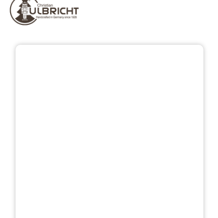
Přeskočit galerii obrázků