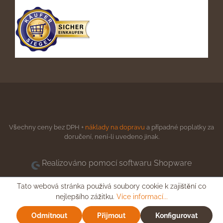
Všechny ceny bez DPH +
náklady na dopravu
a případné poplatky za
doručení, není-li uvedeno jinak.
Realizováno pomocí softwaru Shopware
Tato webová stránka používá soubory cookie k zajištění co
nejlepšího zážitku.
Více informací...
Odmítnout
Přijmout
Konfigurovat