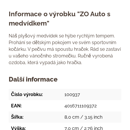
Informace o výrobku "ZO Auto s
medvídkem"
Náš plyšový medvídek se hýbe rychlým tempem.
Prohání se dětským pokojem ve svém sportovním
kočárku. V pečivu má spoustu hraček. Rád se zastaví
u vašeho vánočního stromečku. Ručně vyrobená
ozdoba, která vypadá jako hračka.
Další informace
Číslo výrobku:
100937
EAN:
4016711109372
Šířka:
8,0 cm / 3.15 inch
Výška:
7,0 cm / 2.76 inch