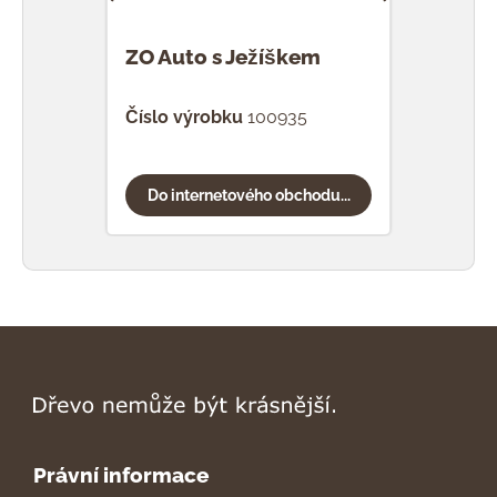
ZO Auto s Ježíškem
ZO 
Číslo výrobku
100935
Čísl
Do internetového obchodu...
Do
Právní informace