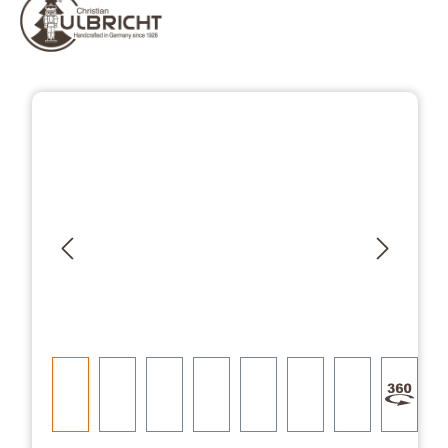
Přeskočit galerii obrázků