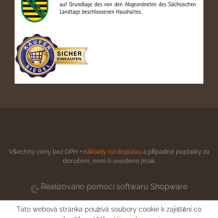
Všechny ceny bez DPH +
náklady na dopravu
a případné poplatky za
doručení, není-li uvedeno jinak.
Realizováno pomocí softwaru Shopware
Tato webová stránka používá soubory cookie k zajištění co