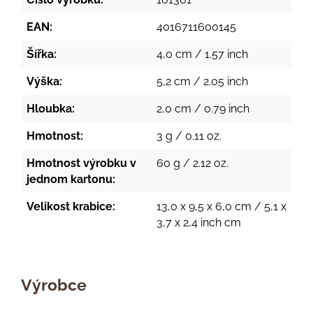
EAN:
4016711600145
Šířka:
4,0 cm / 1.57 inch
Výška:
5,2 cm / 2.05 inch
Hloubka:
2,0 cm / 0.79 inch
Hmotnost:
3 g / 0.11 oz.
Hmotnost výrobku v
60 g / 2.12 oz.
jednom kartonu:
Velikost krabice:
13,0 x 9,5 x 6,0 cm / 5,1 x
3,7 x 2,4 inch cm
Výrobce