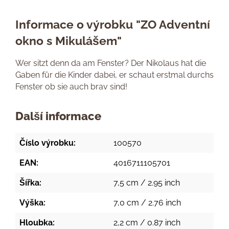
Informace o výrobku "ZO Adventní
okno s Mikulášem"
Wer sitzt denn da am Fenster? Der Nikolaus hat die
Gaben für die Kinder dabei, er schaut erstmal durchs
Fenster ob sie auch brav sind!
Další informace
Číslo výrobku:
100570
EAN:
4016711105701
Šířka:
7,5 cm / 2.95 inch
Výška:
7,0 cm / 2.76 inch
Hloubka:
2,2 cm / 0.87 inch