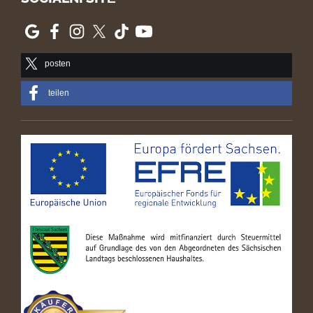
posten
teilen