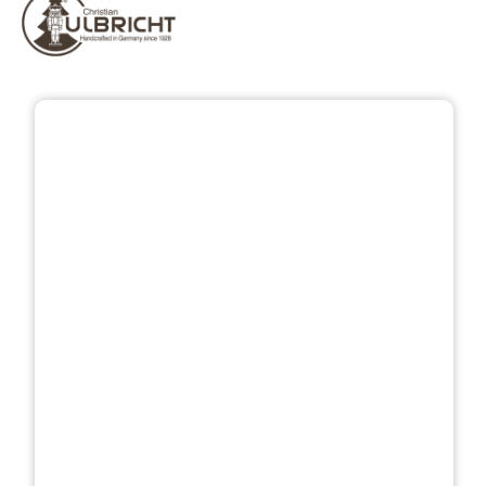
Přeskočit galerii obrázků