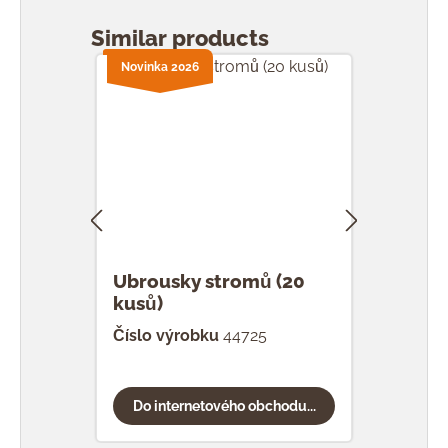
Přeskočit galerii produktů
Similar products
Novinka 2026
Novi
Ubrousky stromů (20
Ubro
kusů)
kus
Číslo výrobku
44725
Čísl
Do internetového obchodu...
Do