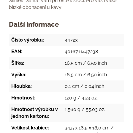
Skřítek "Santa" vám přiroste k srdci. Pro vás i vaše
blízké obohacení u kávy!
Další informace
Číslo výrobku:
44723
EAN:
4016711447238
Šířka:
16,5 cm / 6.50 inch
Výška:
16,5 cm / 6.50 inch
Hloubka:
0,1 cm / 0.04 inch
Hmotnost:
120 g / 4.23 oz.
Hmotnost výrobku v
1.560 g / 55.03 oz.
jednom kartonu:
Velikost krabice:
34,5 x 16,5 x 18,0 cm /