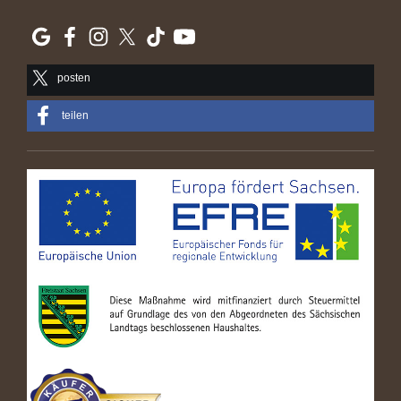
posten
teilen