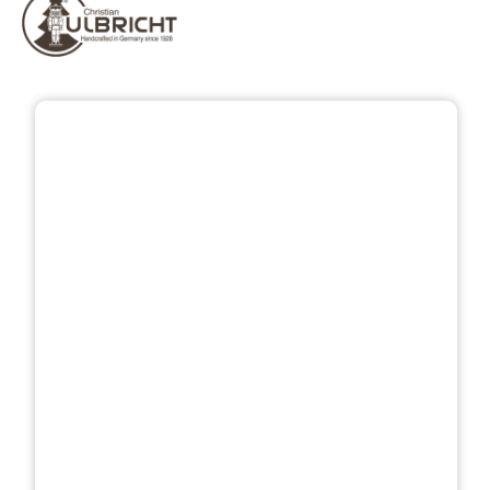
Přeskočit galerii obrázků