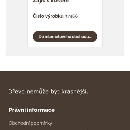
Zajíc s košem
Zaje
Číslo výrobku
37466
Čísl
Do internetového obchodu...
Do
Právní informace
Obchodní podmínky