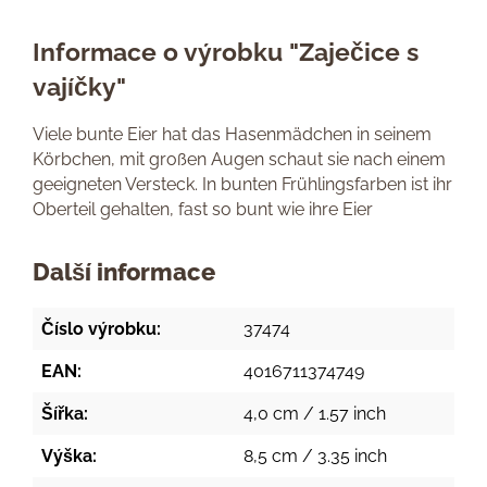
Informace o výrobku "Zaječice s
vajíčky"
Viele bunte Eier hat das Hasenmädchen in seinem
Körbchen, mit großen Augen schaut sie nach einem
geeigneten Versteck. In bunten Frühlingsfarben ist ihr
Oberteil gehalten, fast so bunt wie ihre Eier
Další informace
Číslo výrobku:
37474
EAN:
4016711374749
Šířka:
4,0 cm / 1.57 inch
Výška:
8,5 cm / 3.35 inch